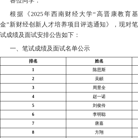
各位同学：
根据《2025年西南财经大学“高晋康教育基
金”新财经创新人才培养项目评选通知》，现对笔
试成绩及面试安排公告如下：
一、笔试成绩及面试名单公示
排名
姓名
1
陈思斯
2
吴頔
3
周昱全
4
赵一诺
5
刘俊伶
6
李明聪
7
唐嘉
8
方翔