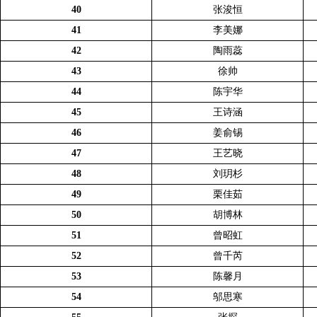
40
张浚恒
41
李美娜
42
陶雨蕊
43
徐帅
44
陈宇华
45
王诗涵
46
姜俞锡
47
王艺晓
48
刘玥杉
49
栗佳茹
50
胡博林
51
曾昭虹
52
曾千芮
53
陈馨月
54
邬思寒