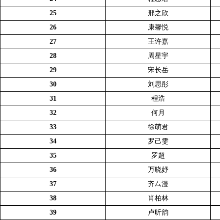
25
邢之欣
26
康馨悦
27
王许嘉
28
周星宇
29
宋长岳
30
刘思彤
31
程浩
32
何月
33
徐萌君
34
罗己雯
35
罗超
36
万晓妤
37
齐厶漫
38
肖柏林
39
卢昕韵