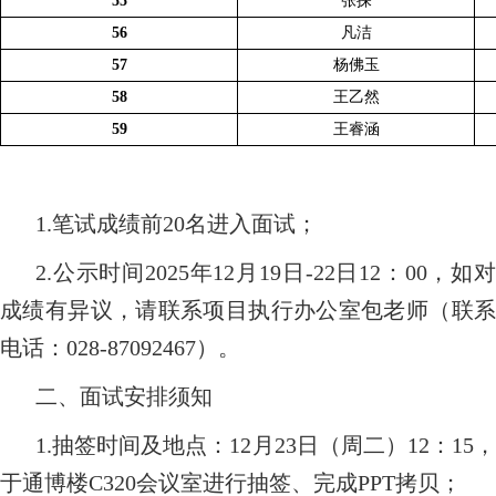
55
张探
56
凡洁
57
杨佛玉
58
王乙然
59
王睿涵
1.笔试成绩前20名进入面试；
2.公示时间2025年12月19日-22日12：00，如对
成绩有异议，请联系项目执行办公室包老师（联系
电话：028-87092467）。
二、面试安排须知
1.抽签时间及地点：12月23日（周二）12：15，
于通博楼C320会议室进行抽签、完成PPT拷贝；