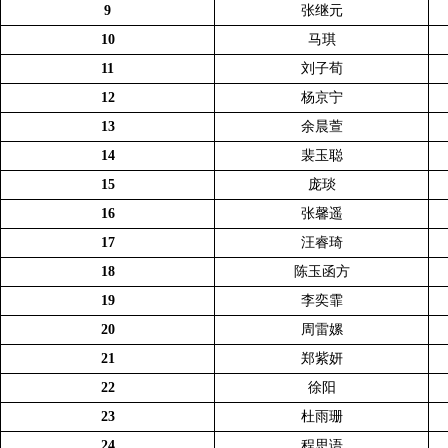
9
张继元
10
马琪
11
刘子荀
12
杨京宁
13
余晨萱
14
裴玉聪
15
庞琰
16
张馨遥
17
汪睿琦
18
陈玉函方
19
李奕霏
20
周雷嫘
21
郑紫妍
22
徐阳
23
杜雨珊
24
程思语